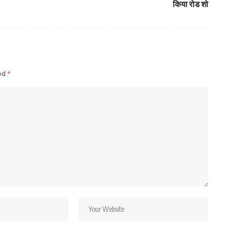
किया रोड शो
ked
*