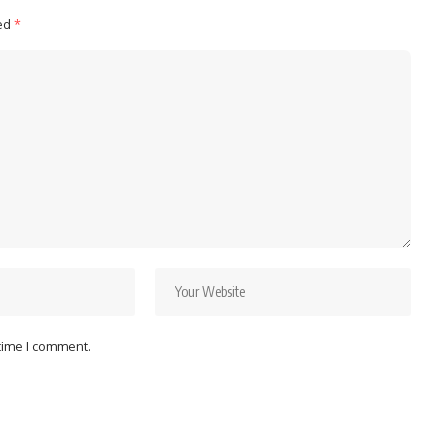
ked
*
 time I comment.