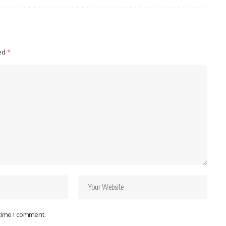
ked
*
 time I comment.