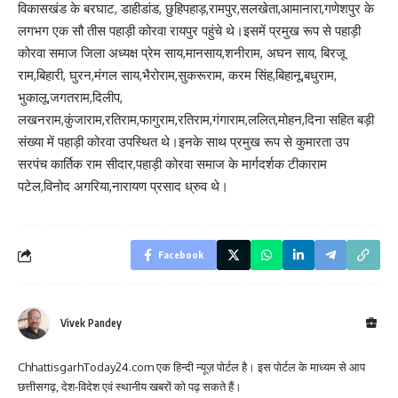
विकासखंड के बरघाट, डाहीडांड, छुहिपहाड़,रामपुर,सलखेता,आमानारा,गणेशपुर के
लगभग एक सौ तीस पहाड़ी कोरवा रायपुर पहुंचे थे।इसमें प्रमुख रूप से पहाड़ी
कोरवा समाज जिला अध्यक्ष प्रेम साय,मानसाय,शनीराम, अघन साय, बिरजू
राम,बिहारी, घुरन,मंगल साय,भैरोराम,सुकरूराम, करम सिंह,बिहानू,बधुराम,
भुकालू,जगतराम,दिलीप,
लखनराम,कुंजाराम,रतिराम,फागुराम,रतिराम,गंगाराम,ललित,मोहन,दिना सहित बड़ी
संख्या में पहाड़ी कोरवा उपस्थित थे।इनके साथ प्रमुख रूप से कुमारता उप
सरपंच कार्तिक राम सीदार,पहाड़ी कोरवा समाज के मार्गदर्शक टीकाराम
पटेल,विनोद अगरिया,नारायण प्रसाद ध्रुव थे।
Facebook
Vivek Pandey
ChhattisgarhToday24.com एक हिन्दी न्यूज़ पोर्टल है। इस पोर्टल के माध्यम से आप
छत्तीसगढ़, देश-विदेश एवं स्थानीय खबरों को पढ़ सकते हैं।