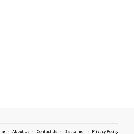
me
About Us
Contact Us
Disclaimer
Privacy Policy