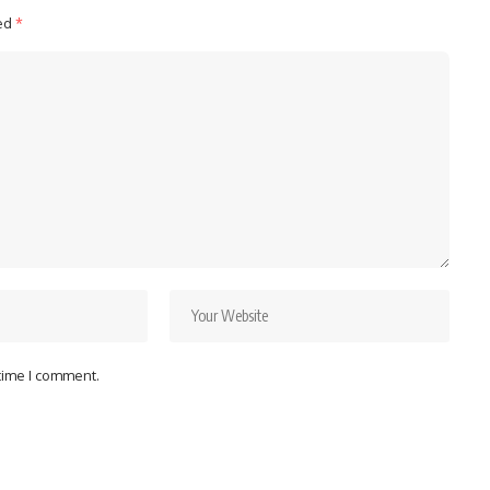
ked
*
 time I comment.