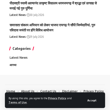
पीएमश्री स्वामी आत्मानंद उत्कृष्ट विद्यालय धरमजयगढ़ में श्रद्धा एवं उत्साह से
मनाई गई गुरु पूर्णिमा
Latest News
30 July 2026
समरसता संकल्प अभियान को लेकर भाजपा रायगढ़ ने सौंपी जिम्मेदारियां, गुरु
रविदास जयंती पर होंगे विविध आयोजन
Latest News
29 July 2026
Categories
Latest News
आस्था
Home
About Us
Contact Us
Disclaimer
Privacy Policy
By using this site, you agree to the
Privacy Policy
and
Copyrights © 2024 Chhattisgarh Today 24 News. All Rights Reserved.
Accept
Terms of Use
.
Design by DEV