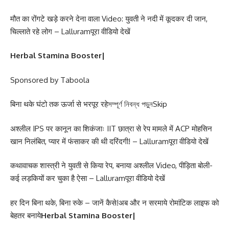
मौत का रोंगटे खड़े करने देना वाला Video: युवती ने नदी में कूदकर दी जान,
चिल्लाते रहे लोग – Lalluramपूरा वीडियो देखें
Herbal Stamina Booster|
Sponsored by Taboola
बिना थके घंटो तक ऊर्जा से भरपूर रहेসম্পূর্ণ নিবন্ধ পড়ুনSkip
अश्लील IPS पर कानून का शिकंजाः IIT छात्रा से रेप मामले में ACP मोहसिन
खान निलंबित, प्यार में फंसाकर की थी दरिंदगी! – Lalluramपूरा वीडियो देखें
कथावाचक शास्त्री ने युवती से किया रेप, बनाया अश्लील Video, पीड़िता बोली-
कई लड़कियों कर चुका है ऐसा – Lalluramपूरा वीडियो देखें
हर दिन बिना थके, बिना रुके – जानें कैसे!अब और न सरमाये रोमांटिक लाइफ को
बेहतर बनाये
Herbal Stamina Booster|