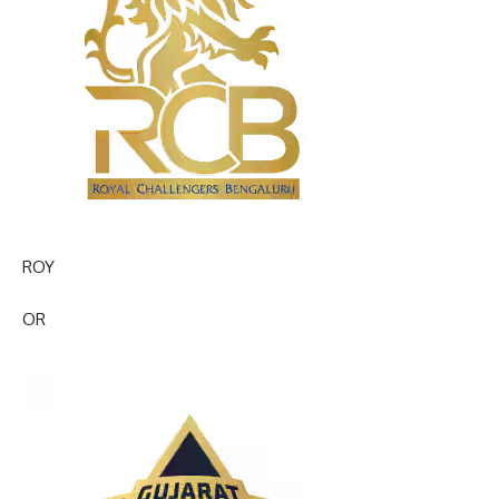
ROY
OR