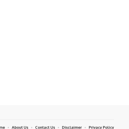
me
About Us
Contact Us
Disclaimer
Privacy Policy