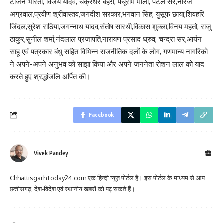
टार्जन भारती, विजय यादव, चक्रधर बेहरा, पंचूराम माली, पटेल सर,नीरज
अग्रवाल,प्रवीण श्रीवास्तव,जगदीश सरकार,भगवान सिंह, युसूफ छाया,शिवहरि
जिंदल,सुरेश राठिया,जगन्नाथ यादव,संतोष सारथी,विकास शुक्ला,विनय महतो, राजु
ठाकुर,सुनील शर्मा,नंदलाल प्रजापति,नारायण प्रसाद ध्रुव, चन्द्रा सर,आर्यन
साहू एवं पत्रकार बंधु सहित विभिन्न राजनीतिक दलों के लोग, गणमान्य नागरिको
ने अपने-अपने अनुभव को साझा किया और अपने जननेता रोशन लाल को याद
करते हुए श्रद्धांजलि अर्पित की।
Facebook
Vivek Pandey
ChhattisgarhToday24.com एक हिन्दी न्यूज़ पोर्टल है। इस पोर्टल के माध्यम से आप
छत्तीसगढ़, देश-विदेश एवं स्थानीय खबरों को पढ़ सकते हैं।