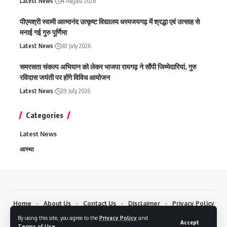
Latest News
4 August 2026
पीएमश्री स्वामी आत्मानंद उत्कृष्ट विद्यालय धरमजयगढ़ में श्रद्धा एवं उत्साह से
मनाई गई गुरु पूर्णिमा
Latest News
30 July 2026
समरसता संकल्प अभियान को लेकर भाजपा रायगढ़ ने सौंपी जिम्मेदारियां, गुरु
रविदास जयंती पर होंगे विविध आयोजन
Latest News
29 July 2026
Categories
Latest News
आस्था
Home
About Us
Contact Us
Disclaimer
Privacy Policy
By using this site, you agree to the
Privacy Policy
and
Copyrights © 2024 Chhattisgarh Today 24 News. All Rights Reserved.
Accept
Terms of Use
.