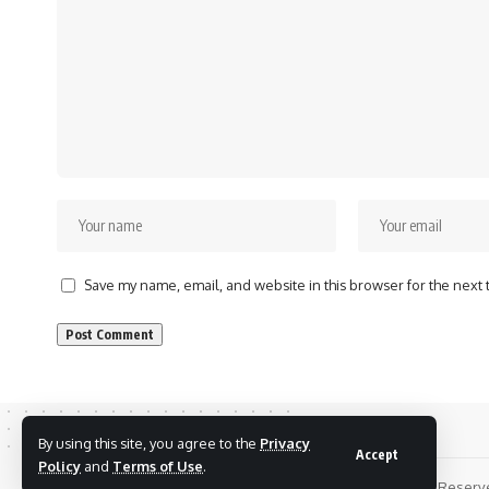
Save my name, email, and website in this browser for the next
By using this site, you agree to the
Privacy
Accept
Policy
and
Terms of Use
.
Copyrights © 2024 Chhattisgarh Today 24 News. All Rights Reser