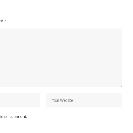
ked
*
 time I comment.